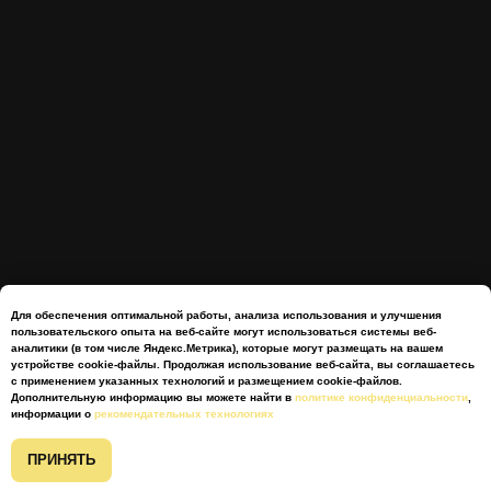
Для обеспечения оптимальной работы, анализа использования и улучшения
пользовательского опыта на веб-сайте могут использоваться системы веб-
аналитики (в том числе Яндекс.Метрика), которые могут размещать на вашем
устройстве cookie-файлы. Продолжая использование веб-сайта, вы соглашаетесь
с применением указанных технологий и размещением cookie-файлов.
Мы используем
Дополнительную информацию вы можете найти в
политике конфиденциальности
,
Онлайн-
Онлайн-
cookie
и
рекомендательные технологии
информации о
рекомендательных технологиях
запись
запись
ХОРОШО
ПРИНЯТЬ