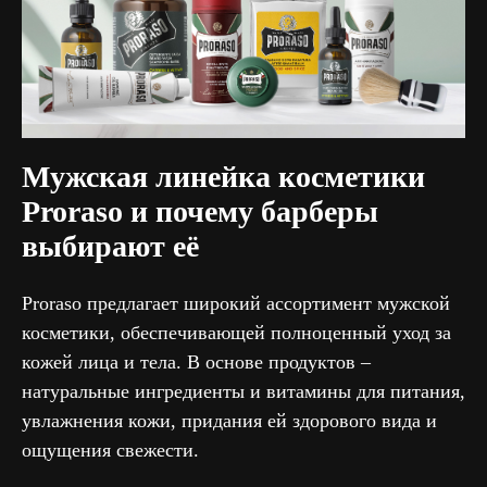
+7 (910)
092 77 70
Ежедневно с 10:00 до 21:00
Владимир, ул. Чайковского, 4
Мужская линейка косметики
Proraso и почему барберы
Посмотреть 3D-тур
Проложить маршрут
выбирают её
Proraso предлагает широкий ассортимент мужской
косметики, обеспечивающей полноценный уход за
кожей лица и тела. В основе продуктов –
натуральные ингредиенты и витамины для питания,
увлажнения кожи, придания ей здорового вида и
ощущения свежести.