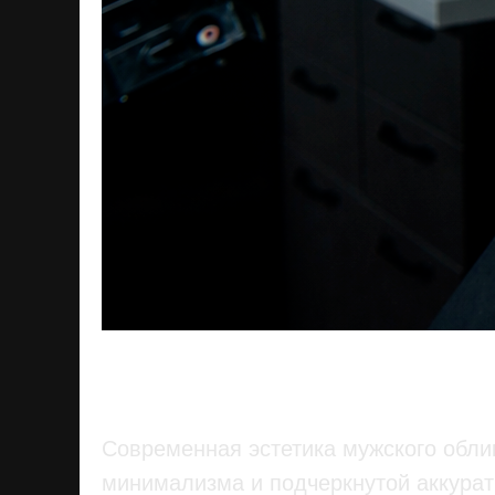
Короткая борода и
актуальные виды б
Современная эстетика мужского обли
минимализма и подчеркнутой аккурат