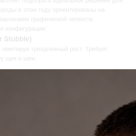
зволяет подобрать идеальное решение для
ороды в этом году ориентированы на
бавлением графической четкости.
е конфигурации:
 Stubble)
 имитируя трехдневный рост. Требует
у щек и шеи.