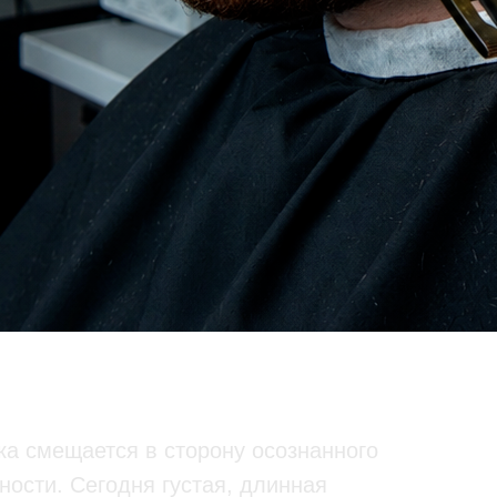
ли щетина:
ороды в 2026 году
ка смещается в сторону осознанного
ности. Сегодня густая, длинная