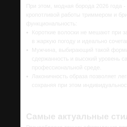
При этом, модная борода 2026 года - 
кропотливой работы триммером и бри
функциональность:
Короткие волоски не мешают при з
в жаркую погоду и идеально сочет
Мужчина, выбирающий такой формат
сдержанность и высокий уровень с
профессиональной среде.
Лаконичность образа позволяет лег
сохраняя при этом индивидуальнос
Самые актуальные стил