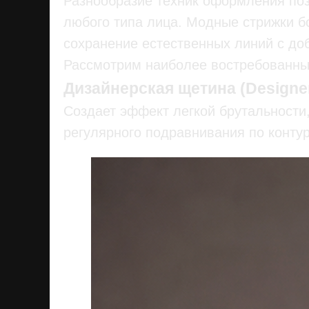
Разнообразие техник оформления по
любого типа лица. Модные стрижки б
сохранение естественных линий с до
Рассмотрим наиболее востребованны
Дизайнерская щетина (Designer
Создает эффект легкой брутальности,
регулярного подравнивания по контур