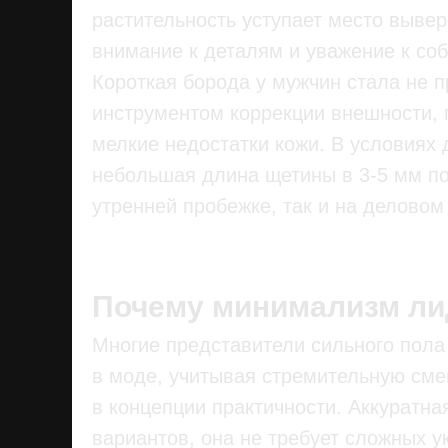
растительность уступает место выв
внимание к деталям и уважение к со
Короткая борода у мужчин стала не 
инструментом коррекции внешности,
мелкие недостатки кожи. В условиях
небольшая длина щетины в 3-5 мм по
утренней пробежке, так и на деловом
Почему минимализм лид
Многие представители сильного пола
в моде, учитывая стремительную сме
в концепции практичности. Аккуратна
вариантов, она не требует сложных у